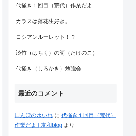
代掻き１回目（荒代）作業だよ
カラスは落花生好き。
ロシアンルーレット！？
淡竹（はちく）の筍（たけのこ）
代掻き（しろかき）勉強会
最近のコメント
田んぼの水いれ
に
代掻き１回目（荒代）
作業だよ | 友和blog
より