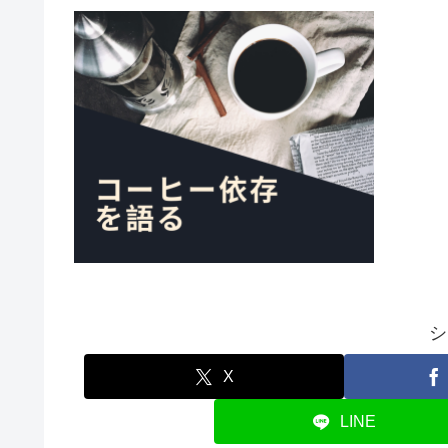
シ
X
LINE